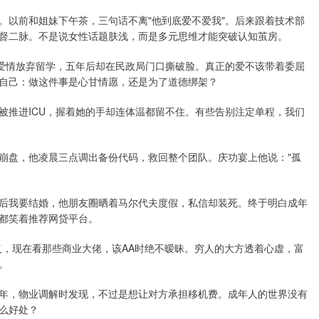
。以前和姐妹下午茶，三句话不离"他到底爱不爱我"。后来跟着技术部
督二脉。不是说女性话题肤浅，而是多元思维才能突破认知茧房。
为爱情放弃留学，五年后却在民政局门口撕破脸。真正的爱不该带着委屈
自己：做这件事是心甘情愿，还是为了道德绑架？
被推进ICU，握着她的手却连体温都留不住。有些告别注定单程，我们
崩盘，他凌晨三点调出备份代码，救回整个团队。庆功宴上他说："孤
后我要结婚，他朋友圈晒着马尔代夫度假，私信却装死。终于明白成年
都笑着推荐网贷平台。
义，现在看那些商业大佬，该AA时绝不暧昧。穷人的大方透着心虚，富
。
年，物业调解时发现，不过是想让对方承担移机费。成年人的世界没有
么好处？