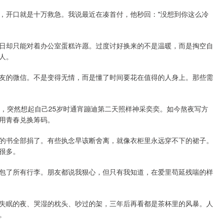
，开口就是十万救急。我说最近在凑首付，他秒回："没想到你这么冷
日却只能对着办公室蛋糕许愿。过度讨好换来的不是温暖，而是掏空自
人。
友的微信。不是变得无情，而是懂了时间要花在值得的人身上。那些需
班，突然想起自己25岁时通宵蹦迪第二天照样神采奕奕。如今熬夜写方
用青春兑换筹码。
的书全部捐了。有些执念早该断舍离，就像衣柜里永远穿不下的裙子。
很多。
包了所有行李。朋友都说我狠心，但只有我知道，在爱里苟延残喘的样
些失眠的夜、哭湿的枕头、吵过的架，三年后再看都是茶杯里的风暴。人
。