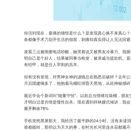
你活到现在，最痛的领悟是什么？是发现真心换不来真心？
条都像手术刀划开生活的假面，刺痛却真实得让人无法回避
凌晨三点被闺蜜电话吵醒，她哭着说又被男友冷暴力。我握
明自己是个好人，结果被同事当枪使，被亲戚当提款机。直
有铠甲，就是任人宰割的羔羊。
你有没有发现，对男神女神的滤镜总在熟悉后破碎？去年公
月后团建喝多了，他抱着马桶吐得昏天黑地，从此神秘感碎
最近学会个新词叫"能量守恒"。以前总当情绪垃圾桶，朋
才明白过度共情是慢性自杀。现在遇到祥林嫂式倾诉，我会
展开剩余78%
手机突然黑屏那天，我经历了最平静的24小时。没有未读
谁都能转，那些以为天大的事，在时光长河里连水花都溅不