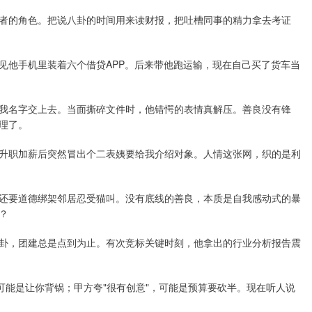
者的角色。把说八卦的时间用来读财报，把吐槽同事的精力拿去考证
见他手机里装着六个借贷APP。后来带他跑运输，现在自己买了货车当
我名字交上去。当面撕碎文件时，他错愕的表情真解压。善良没有锋
理了。
升职加薪后突然冒出个二表姨要给我介绍对象。人情这张网，织的是利
还要道德绑架邻居忍受猫叫。没有底线的善良，本质是自我感动式的暴
？
卦，团建总是点到为止。有次竞标关键时刻，他拿出的行业分析报告震
可能是让你背锅；甲方夸"很有创意"，可能是预算要砍半。现在听人说