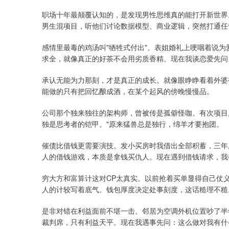
职场十年最颠覆认知的，是发现男性思维真的能打开新世界
男生混项目，听他们讨论数据模型、商业逻辑，突然打通任
感情里最毒的鸡汤叫"牺牲式付出"。表姐婚礼上哽咽着说
求全，就像真正的好茶不会用劣质香精。现在我谈恋爱先问
承认无能为力那刻，才是真正的成长。就像眼睁睁看着外婆
能做的只有把回忆酿成酒，在某个起风的傍晚慢慢品。
公司那个独来独往的架构师，曾被传是孤僻怪咖。有次项目
独是思考者的铠甲。"原来猛兽总是独行，绵羊才要抱团。
催债比借钱更需要演技。发小买房时我借出全部积蓄，三年
人的借钱游戏，本质是拿钱买仇人。现在遇到借钱请求，我
穷大方和富算计这对CP太真实。以前抢着买单显得自己仗
人的计较写着底气。钱包厚度决定处事刻度，这话糙理不糙
是非对错在利益面前不堪一击。邻居为空调外机位置吵了半
裁判席，只有利益天平。现在我遇事先问：这么做对我有什