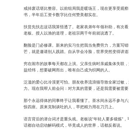
戒掉废话堪比整容。以前组局我是暖场王，现在更享受观察
书，半年后工资卡数字比任何赞美都实在。
扶贫先扶志这话我算悟透了。老家表弟年年领补助，有次看
老板。授人以渔的道理，老祖宗两千年前就说透了。
翻脸是门必修课。新来的实习生把我当免费劳力，方案写错
芒，就是邀请别人践踏。自从学会冷脸，世界突然变得讲道
穷在闹市的故事每天都在上演。父亲生病时亲戚集体失联，
益经纬，想要破网而出，唯有自己成为织网的人。
泛滥的爱心比冷漠更可怕。朋友收养流浪猫导致全家过敏，
力。现在我帮人前会问：对方真的需要，还是我需要被需要
那个永远得体的同事终于让我看懂了。茶水间永远不参与八
惊四座。原来克制谈吐的人，早把精力用在刀刃上。
语言背后的潜台词才是重头戏。老板说"年轻人要多锻炼"，
话都自动启动解码模式，毕竟成人的世界，话都反着说。