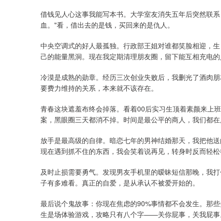
借钱见人心这事我能写本书。大学室友消失五年后突然联系
血。"看，借出去的是钱，买回来的是仇人。
中央空调式的好人最孤独。行政部王姐对谁都笑脸相迎，生
己的能量黑洞。现在我定期清理朋友圈，留下能互相充电的
冷漠是成熟的勋章。经历三次创业失败后，我删光了酒肉朋
要费力维持的关系，本来就不该存在。
青春这块遮羞布终会掉落。看着00后实习生顶着素颜来上
案，黑眼圈三天都消不掉。时间是最公平的商人，我们都在
放手是最高级的自律。暗恋七年的男神结婚那天，我把他送
现在遇到抓不住的东西，我会笑着说再见，转身时反而轻松
及时止损需要勇气。发现男友手机里的暧昧短信那晚，我打
子有多难看。真正的自爱，是从承认不被爱开始的。
最后说个鬼故事：你现在焦虑的90%事情都不会发生。那
生是场体验游戏，攻略只有八个字——关你屁事，关我屁事