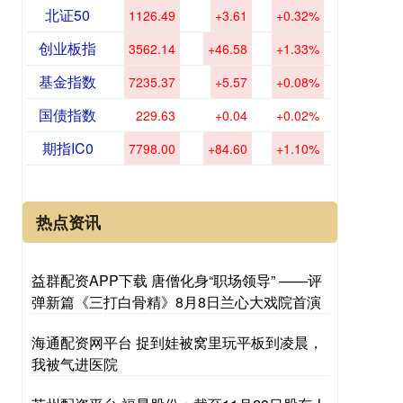
北证50
1126.49
+3.61
+0.32%
创业板指
3562.14
+46.58
+1.33%
基金指数
7235.37
+5.57
+0.08%
国债指数
229.63
+0.04
+0.02%
期指IC0
7798.00
+84.60
+1.10%
热点资讯
益群配资APP下载 唐僧化身“职场领导” ——评
弹新篇《三打白骨精》8月8日兰心大戏院首演
海通配资网平台 捉到娃被窝里玩平板到凌晨，
我被气进医院