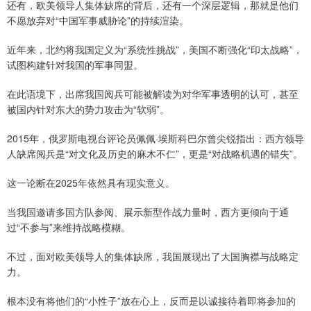
还有，欧美领导人集体缺席的背后，还有一个深层逻辑，那就是他们
不愿放弃对“中国军事威胁论”的持续渲染。
近年来，北约将我国定义为“系统性挑战”，美国不断强化“印太战略”，
试图构建针对我国的军事同盟。
在此语境下，出席我国阅兵可能被解读为对华军事透明的认可，甚至
被国内针对东大的势力攻击为“软弱”。
2015年，俄罗斯电视台评论员佩佩·埃斯科巴尔曾尖锐指出：西方领导
人缺席阅兵是“对文化及历史的麻木不仁”，更是“对战略机遇的错失”。
这一论断在2025年依然具有现实意义。
当我国邀请多国方队参阅、展示新型作战力量时，西方更倾向于通
过“不参与”来维持战略模糊。
不过，面对欧美领导人的集体缺席，我国展现出了大国胸襟与战略定
力。
根本没有将他们的“小性子”放在心上，反而是以诚接待着即将参加的