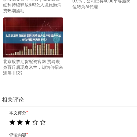
0.9%，公司已将4000个客服岗
红利持续释放&#32;入境旅游消
位转为AI代理
费热潮涌动
北京股票期货配资官网 贾玲瘦
身百斤后现身米兰，却为何招来
满屏非议?
相关评论
本文评分
*
评论内容
*