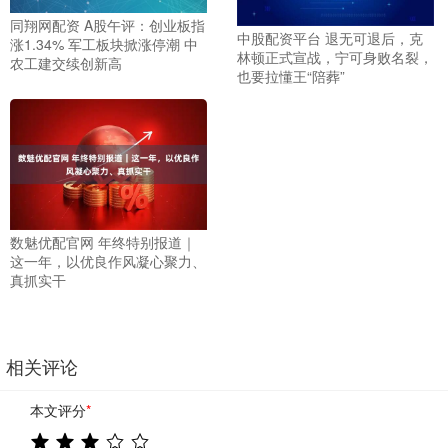
同翔网配资 A股午评：创业板指
中股配资平台 退无可退后，克
涨1.34% 军工板块掀涨停潮 中
林顿正式宣战，宁可身败名裂，
农工建交续创新高
也要拉懂王“陪葬”
数魅优配官网 年终特别报道｜
这一年，以优良作风凝心聚力、
真抓实干
相关评论
本文评分
*