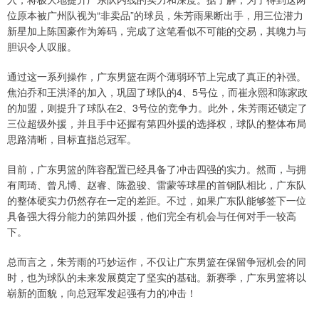
位原本被广州队视为“非卖品”的球员，朱芳雨果断出手，用三位潜力
新星加上陈国豪作为筹码，完成了这笔看似不可能的交易，其魄力与
胆识令人叹服。
通过这一系列操作，广东男篮在两个薄弱环节上完成了真正的补强。
焦泊乔和王洪泽的加入，巩固了球队的4、5号位，而崔永熙和陈家政
的加盟，则提升了球队在2、3号位的竞争力。此外，朱芳雨还锁定了
三位超级外援，并且手中还握有第四外援的选择权，球队的整体布局
思路清晰，目标直指总冠军。
目前，广东男篮的阵容配置已经具备了冲击四强的实力。然而，与拥
有周琦、曾凡博、赵睿、陈盈骏、雷蒙等球星的首钢队相比，广东队
的整体硬实力仍然存在一定的差距。不过，如果广东队能够签下一位
具备强大得分能力的第四外援，他们完全有机会与任何对手一较高
下。
总而言之，朱芳雨的巧妙运作，不仅让广东男篮在保留争冠机会的同
时，也为球队的未来发展奠定了坚实的基础。新赛季，广东男篮将以
崭新的面貌，向总冠军发起强有力的冲击！