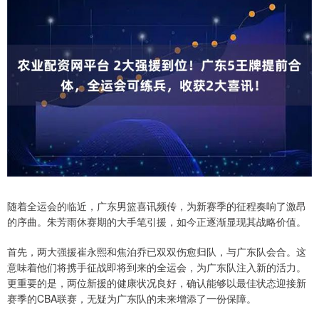
随着全运会的临近，广东男篮喜讯频传，为新赛季的征程奏响了激昂
的序曲。朱芳雨休赛期的大手笔引援，如今正逐渐显现其战略价值。
首先，两大强援崔永熙和焦泊乔已双双伤愈归队，与广东队会合。这
意味着他们将携手征战即将到来的全运会，为广东队注入新的活力。
更重要的是，两位新援的健康状况良好，确认能够以最佳状态迎接新
赛季的CBA联赛，无疑为广东队的未来增添了一份保障。