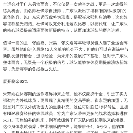
全运会对于广东男篮而言，不仅仅是一次荣誉之战，更是一次难得的
练兵机会。由名帅杜锋亲自挂帅，广东队派出了堪称“国家队级别”的
豪华阵容。以广东宏远五虎将为班底，搭配崔永熙和焦泊乔，这套阵
容堪称星光熠熠。杜锋可以充分利用这次比赛，以赛代练，让广东队
的核心球员提前适应两位新援的特点，从而加速球队的磨合进程。
值得一提的是，张皓嘉、张昊、张文逸等年轻球员也入选了全运会阵
容。虽然他们进入最终12人名单的机会不大，但他们可以在训练中与
新队友进行磨合，汲取经验，为未来的发展打下基础。这对于广东队
整体而言，无疑是一个积极的信号，球队能够在休赛期提前演练新阵
容，为新赛季的备战抢占先机。
展开剩余62%
朱芳雨在休赛期的运作堪称神来之笔。他不仅豪掷千金，引进了实力
强劲的内外线球员，更展现了其精明的交易手腕。崔永熙的加盟，无
疑是对广东队外线攻击力的重要补充。这位可以胜任1到3号位，且拥
有NBA联赛经验的锋线球员，将为广东队带来更多的战术选择和进攻
火力。而焦泊乔的到来，则有效缓解了广东队内线长期以来的短板。
这位身体素质劲爆，技术细腻的中锋，能够胜任4、5号位，他的加
入，将极大地提升广东队内线的实力和深度。据了解，为了得到这两