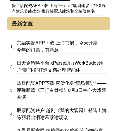
普兰店配资APP下载 上海“十五五”规划建议：加快既
有建筑节能改造 推行装配式建筑和全装修住宅
最新文章
京融实配APP下载 上海书展，今天开票！
1、
今年的门票，有新意
日天金策略平台 xParse助力WorkBuddy用
2、
户“零门槛”打造文档处理智能体
益群配资APP下载 唐僧化身“职场领导” ——
评弹新篇《三打白骨精》8月8日兰心大戏院
3、
首演
股票配资账户 越剧《我的大观园》登陆上海
4、
陈丽君含泪谢幕致谢观众
众盈易配官网 家校同心促成长 沁心护苗育