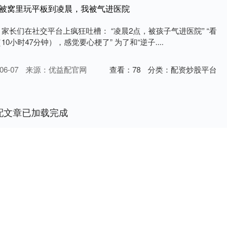
娃被窝里玩平板到凌晨，我被气进医院
家长们在社交平台上疯狂吐槽： “凌晨2点，被孩子气进医院” “看
0小时47分钟），感觉要心梗了” 为了和“逆子....
6-07
来源：优益配官网
查看：
78
分类：
配资炒股平台
配文章已加载完成